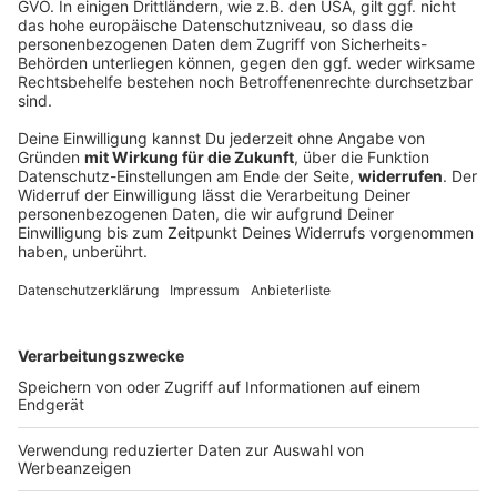
Record Store Day 2026: Die 16 interessantesten
Rock-Veröffentlichungen
Von Heavy Metal-Legenden wie Judas Priest - oder
Rockern wie Saxon: Am Record Store Day am 18. April
können Plattensammler wieder auf Schatzsuche in
Indie-Plattenläden gehen. Hier zeigen wir euch die
Highlights 2026!
DEINE GEMERKTEN ARTIKEL