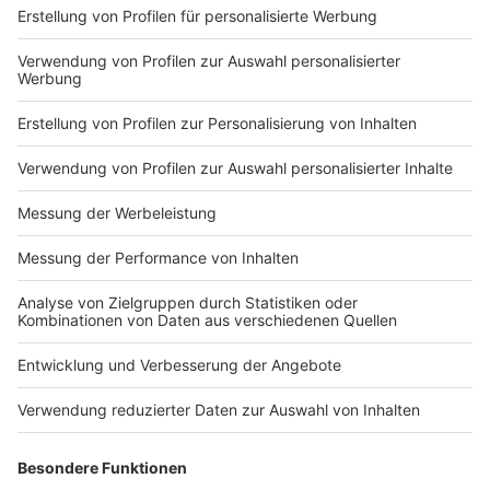
Du hast dir noch keine Artikel gemerkt
Markiere sie hierfür mit einem
Impressum
ROCK ANTENNE
Region wechseln
Nutzungsbedingungen
Newsletter
Jobs