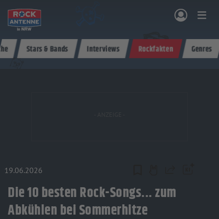
Zum Hauptinhalt springen
che
Stars & Bands
Interviews
Rockfakten
Genres
NG & PROGRAMM
AKTIONEN & KONZERTE
MUSIK
ROCKCOMMUNITY
SHOPPEN
19.06.2026
Teilen
Die 10 besten Rock-Songs... zum
Abkühlen bei Sommerhitze