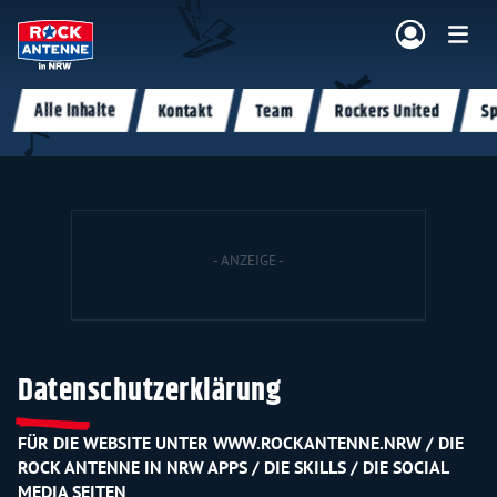
Zum Hauptinhalt springen
Alle Inhalte
Kontakt
Team
Rockers United
Sp
NG & PROGRAMM
AKTIONEN & KONZERTE
MUSIK
ROCKCOMMUNITY
SHOPPEN
Datenschutzerklärung
FÜR DIE WEBSITE UNTER WWW.ROCKANTENNE.NRW / DIE
ROCK ANTENNE IN NRW APPS / DIE SKILLS / DIE SOCIAL
MEDIA SEITEN