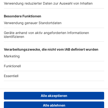
Region wechseln
Nutzungsbedingungen
Newsletter
Jobs
Kontakt
Presse
Studio-Hotline
Archiv
Werbung
Teilnahmebedingungen
Geschäftsbedingungen
ANTENNE BAYERN GROUP
Datenschutzerklärung
Cookie- und Drittanbieter-
einstellungen
Persönliche Datenkontrolle