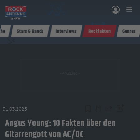
Zum Hauptinhalt springen
che
Stars & Bands
Interviews
Rockfakten
Genres
NG & PROGRAMM
AKTIONEN & KONZERTE
MUSIK
ROCKCOMMUNITY
SHOPPEN
31.03.2025
Teilen
Angus Young: 10 Fakten über den
Gitarrengott von AC/DC