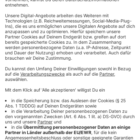
AC/DC: Alles über die australischen Rock-
Legenden!
Sie sind zweifellos die größte Hard Rock-Band der Welt:
AC/DC! Hier haben wir alles über die Australier für euch
gesammelt - Bandporträts, Quizspaß, legendäre Alben,
kurz: High Voltage Rock and Roll! Viel Spaß beim
Durchklicken!
DAS KÖNNTE DICH AUCH INTERESSIEREN