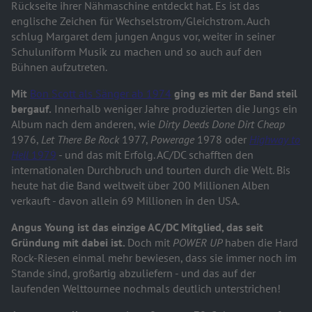
Rückseite ihrer Nähmaschine entdeckt hat. Es ist das
englische Zeichen für Wechselstrom/Gleichstrom. Auch
schlug Margaret dem jungen Angus vor, weiter in seiner
Schuluniform Musik zu machen und so auch auf den
Bühnen aufzutreten.
Mit
Bon Scott als Sänger ab 1974
ging es mit der Band steil
bergauf.
Innerhalb weniger Jahre produzierten die Jungs ein
Album nach dem anderen, wie
Dirty Deeds Done Dirt Cheap
1976,
Let There Be Rock
1977,
Powerage
1978 oder
Highway to
Hell
1979
- und das mit Erfolg. AC/DC schafften den
internationalen Durchbruch und tourten durch die Welt. Bis
heute hat die Band weltweit über 200 Millionen Alben
verkauft - davon allein 69 Millionen in den USA.
Angus Young ist das einzige AC/DC Mitglied, das seit
Gründung mit dabei ist.
Doch mit
POWER UP
haben die Hard
Rock-Riesen einmal mehr bewiesen, dass sie immer noch im
Stande sind, großartig abzuliefern - und das auf der
laufenden Welttournee nochmals deutlich unterstrichen!