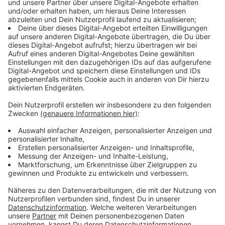
Rock Quiz
Das ROCK ANTENNE in NRW AC/DC-Quiz
Wir schicken euch mit dem Mega Konzerte März zu
AC/DC! Hier könnt ihr euer Wissen hier im ROCK
ANTENNE in NRW AC/DC-Quiz testen!
Stars & Bands