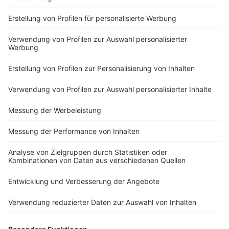
DEINE GEMERKTEN ARTIKEL
Du hast dir noch keine Artikel gemerkt
Markiere sie hierfür mit einem
Impressum
ROCK ANTENNE
Region wechseln
Nutzungsbedingungen
Newsletter