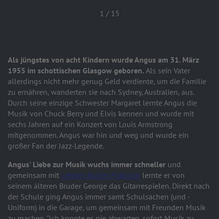
1
/
15
Als jüngstes von acht Kindern wurde Angus am 31. März
1955 im schottischen Glasgow geboren.
Als sein Vater
allerdings nicht mehr genug Geld verdiente, um die Familie
zu ernähren, wanderten sie nach Sydney, Australien, aus.
Durch seine einzige Schwester Margaret lernte Angus die
Musik von Chuck Berry und Elvis kennen und wurde mit
sechs Jahren auf ein Konzert von Louis Armstrong
mitgenommen. Angus war hin und weg und wurde ein
großer Fan der Jazz-Legende.
Angus' Liebe zur Musik wuchs immer schneller
und
gemeinsam mit
seinem Bruder Malcolm
lernte er von
seinem älteren Bruder George das Gitarrespielen. Direkt nach
der Schule ging Angus immer samt Schulsachen (und -
Uniform) in die Garage, um gemeinsam mit Freunden Musik
zu machen. "Ich konnte es nie abwarten, sofort Musik zu