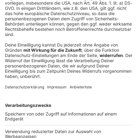
Rockfakten
Die 10 besten Rock-Songs... zum Abkühlen bei
Sommerhitze
Zu den heißen Temperaturen draußen gibt es coole
Rock-Songs bei ROCK ANTENNE in NRW - und die 10
absolut
erfrischendsten
Rock-Songs hier zum Abkühlen.