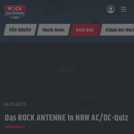
Zum Hauptinhalt springen
Alle Inhalte
Musik News
Rock Quiz
Album der Woc
NG & PROGRAMM
AKTIONEN & KONZERTE
MUSIK
ROCKCOMMUNITY
SHOPPEN
18.03.2025
Teilen
Das ROCK ANTENNE in NRW AC/DC-Quiz