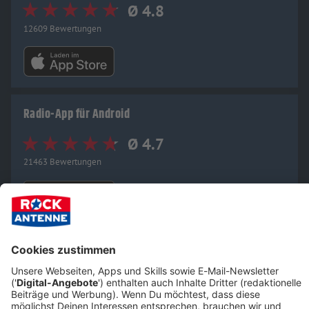
Ø 4.8
12609 Bewertungen
Radio-App für Android
Ø 4.7
21463 Bewertungen
Mehr AC/DC-Spaß auf ROCK ANTENNE in NRW:
Stars & Bands