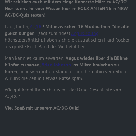
Wir schicken euch mit dem Mega Konzerte März zu AC/DC!
Hier könnt ihr euer Wissen hier im ROCK ANTENNE in NRW
AC/DC-Quiz testen!
Laut, lauter,
AC/DC
!
Mit inzwischen 16 Studioalben, "die alle
gleich klingen"
(sagt zumindest
Angus Young
höchstpersönlich), haben sich die australischen Hard Rocker
als größte Rock-Band der Welt etabliert!
Man kann es kaum erwarten,
Angus wieder über die Bühne
hüpfen zu sehen,
Brian Johnson
ins Mikro kreischen zu
hören,
in ausverkauften Stadien... und bis dahin vertreiben
wir uns die Zeit mit etwas Rätselspaß!
Wie gut kennt ihr euch aus mit der Band-Geschichte von
AC/DC?
Viel Spaß mit unserem AC/DC-Quiz!