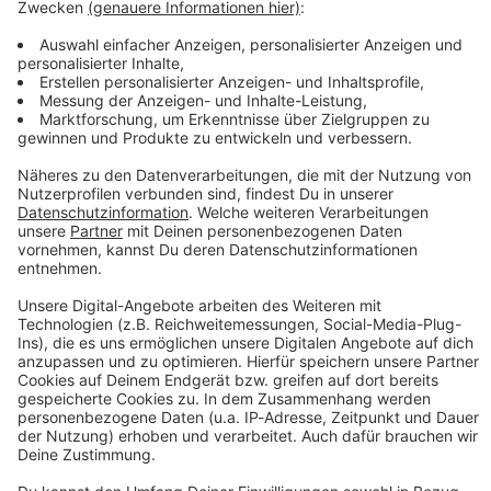
Keep on rocking!
Verpass' nichts mehr mit unserem kostenlosen ROCK
ANTENNE Bayern Rock-Newsletter. Ob Musiknews,
Interviews, Quizspaß oder unsere neuesten Aktionen -
wir informieren dich.
Zum Newsletter anmelden
Du möchtest uns etwas sagen?
Studio Hotline
Kontaktformular