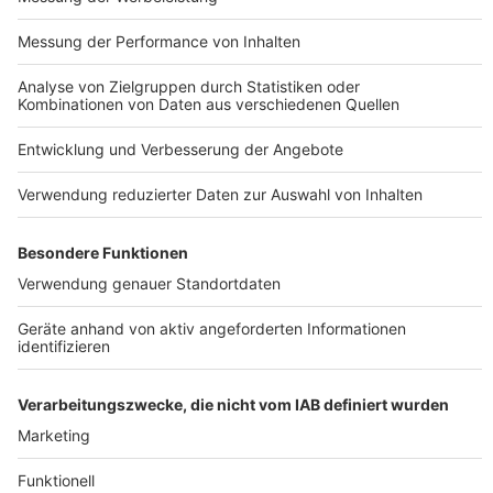
Impressum
ROCK ANTENNE
Region wechseln
Nutzungsbedingungen
Newsletter
Jobs
Kontakt
Presse
Studio-Hotline
Archiv
Werbung
Teilnahmebedingungen
Geschäftsbedingungen
ANTENNE BAYERN GROUP
Datenschutzerklärung