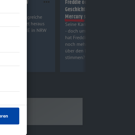
TENNE in NRW
Freddie oder Fake: Welche
iz
Geschichten über Freddie
Mercury stimmen?
 ihr das erfolgreiche
 Findet es jetzt heraus
Seine Karriere war leider viel zu k
ROCK ANTENNE in NRW
- doch umso mehr Musikgeschich
z!
hat Freddie Mercury geschrieben 
noch mehr erlebt. Welche Anekdo
über den legendären Frontmann
stimmen? Macht jetzt unser Quiz!