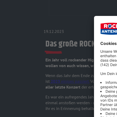
19.12.2023
Das große ROCK ANTEN
Ein Jahr voll rockender Highlights geht
wollen von euch wissen, wie gut ihr eu
Wenn das Jahr dem Ende zugeht, lassen 
ist
2023
einiges passiert.
Von
bahnbrec
aller letzte Konzert
der erfolgreichen 
Es war ein aufregendes Jahr, auf das 
einmal anstoßen werden - und bis dahin
ihr es in Erinnerung behalten habt.