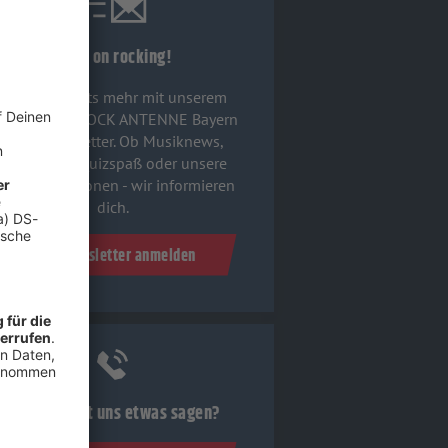
Keep on rocking!
Verpass' nichts mehr mit unserem
ostenlosen ROCK ANTENNE Bayern
Rock-Newsletter. Ob Musiknews,
Interviews, Quizspaß oder unsere
euesten Aktionen - wir informieren
dich.
Zum Newsletter anmelden
Du möchtest uns etwas sagen?