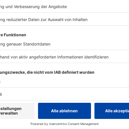
Das Halbzeit-Quiz: Was lief
Das ROCK AN
bisher bei euren 666 besten
Die Ärzte-Qu
Rock-Songs?
Wie gut kennt
Trio wirklich?
Wir sind mitten drin in der höllisch
in unserem 
heißen Hitparade und die erste
Die Ärzte-Qui
Hälfte verging wie im Flug! Was von
den 666 besten Rock-Songs bei euch
hängen geblieben ist, könnt ihr hier
in unserem ROCK ANTENNE in NRW
Halbzeit-Quiz testen. Viel Spaß!
kt