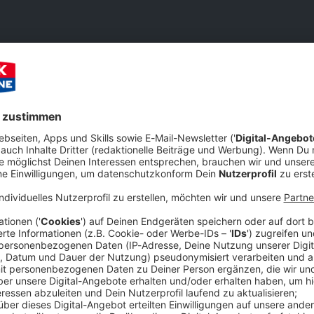
Merken:
Bewerten:
Teilen:
NE in NRW JahresROCKblick-Quiz 202
 zu Ende, endlich wieder gefüllt mit famosen Live-Shows, grandio
ch an das Rock-Jahr 2023 erinnert!
Audiot
wir es gerne noch einmal Revue passieren. Schließlich
henden Alben
bis zu
legendären Konzerten
, wie z.B. das
Band
KISS
!
wir bei kommenden
ROCK ANTENNE in NRW Events
noch
 quizzt ihr euch durch unser
Quiz
, um zu sehen, wie gut