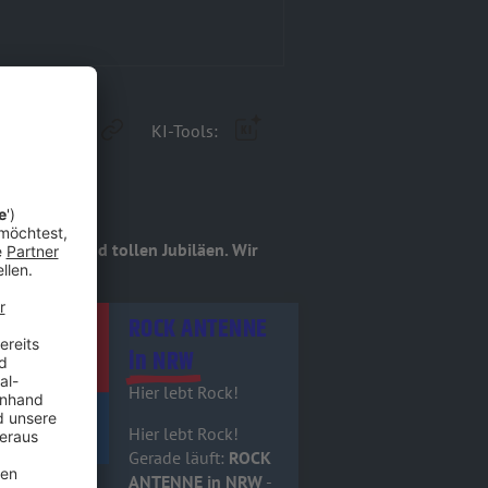
KI-Tools:
3
sen Alben und tollen Jubiläen. Wir
itel - ROCK ANTENNE in NRW
ROCK ANTENNE
in NRW
Hier lebt Rock!
Hier lebt Rock!
Gerade läuft:
ROCK
ANTENNE in NRW
-