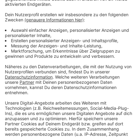
Keep on rocking!
Verpass' nichts mehr mit unserem kostenlosen ROCK
ANTENNE Bayern Rock-Newsletter. Ob Musiknews,
Interviews, Quizspaß oder unsere neuesten Aktionen -
wir informieren dich.
Zum Newsletter anmelden
Du möchtest uns etwas sagen?
Studio Hotline