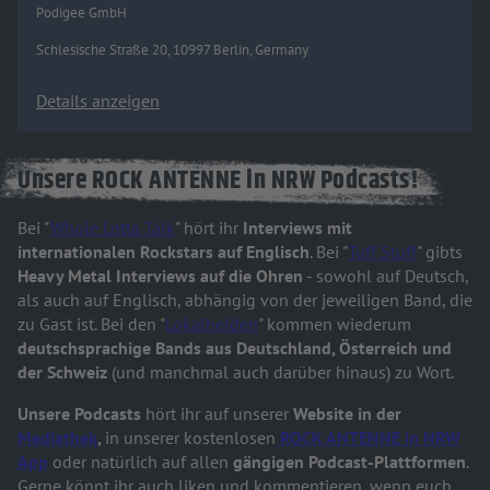
Podigee GmbH
Schlesische Straße 20, 10997 Berlin, Germany
Details anzeigen
Unsere ROCK ANTENNE in NRW Podcasts!
Bei "
Whole Lotta Talk
" hört ihr
Interviews mit
internationalen Rockstars auf Englisch
. Bei "
Tuff Stuff
" gibts
Heavy Metal Interviews auf die Ohren
- sowohl auf Deutsch,
als auch auf Englisch, abhängig von der jeweiligen Band, die
zu Gast ist. Bei den "
Lokalhelden
" kommen wiederum
deutschsprachige Bands aus Deutschland, Österreich und
der Schweiz
(und manchmal auch darüber hinaus) zu Wort.
Unsere Podcasts
hört ihr auf unserer
Website in der
Mediathek
,
in unserer kostenlosen
ROCK ANTENNE in NRW
App
oder natürlich auf allen
gängigen Podcast-Plattformen
.
Gerne könnt ihr auch liken und kommentieren, wenn euch