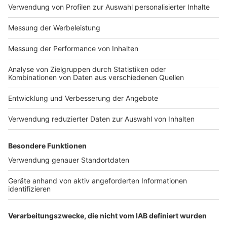
Impressum
ROCK ANTENNE
Region wechseln
Nutzungsbedingungen
Newsletter
Jobs
Kontakt
Presse
Studio-Hotline
Archiv
Werbung
Teilnahmebedingungen