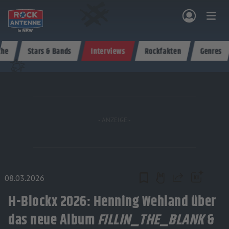
Zum Hauptinhalt springen
che
Stars & Bands
Interviews
Rockfakten
Genres
NG & PROGRAMM
AKTIONEN & KONZERTE
MUSIK
ROCKCOMMUNITY
SHOPPEN
08.03.2026
Teilen
H-Blockx 2026: Henning Wehland über
das neue Album
FILLIN_THE_BLANK
&