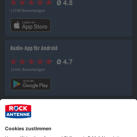
Ø 4.8
12590 Bewertungen
Radio-App für Android
Ø 4.7
21441 Bewertungen
Mehr zu den H-Blockx auf ROCK ANTENNE in
NRW: