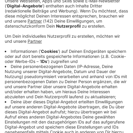
Album der Woche
H- Blockx –
Fillin_The_Blank
Diese Woche unsere Empfehlung aus der ROCK
ANTENNE in NRW Musikredaktion: H- Blockx –
Fillin_The_Blank
!
Hört uns und lasst von euch hören: