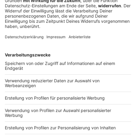
Five Finger Death Punch 2026: Zoltan über die Tour!
Five Finger Death Punch sind zurück! 🤘
Gründungsgitarrist Zoltan Bathory spricht im exklusiven
ROCK ANTENNE in NRW Interview über das neue Album
Legacy, den Warrior Spirit hinter dem Song „De Oppresso
Liber“ und die unerschütterliche Verbindung zu den
Fans. Jetzt reinschauen und das volle Interview erleben!
DEINE GEMERKTEN ARTIKEL
Du hast dir noch keine Artikel gemerkt
Markiere sie hierfür mit einem