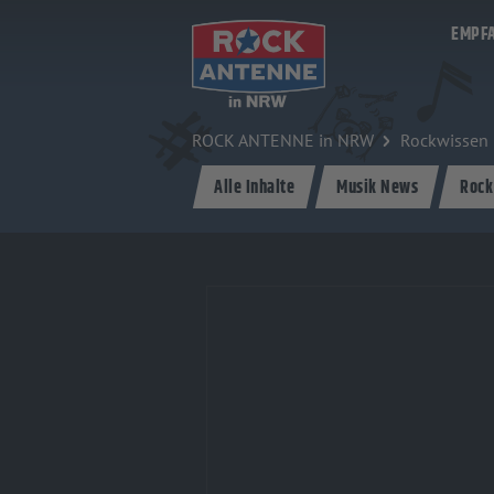
Zum Hauptinhalt springen
EMPF
ROCK ANTENNE in NRW
Rockwissen
Alle Inhalte
Musik News
Rock