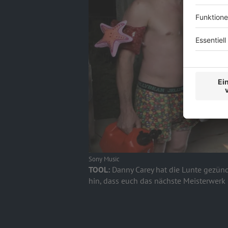
Sony Music
TOOL:
Danny Carey hat die Lunte gezündet
hin, dass euch das nächste Meisterwerk 