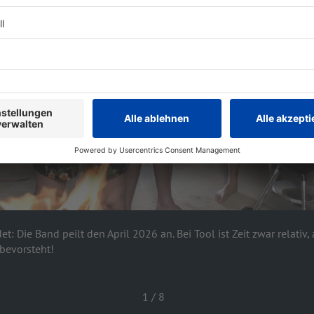
: Die Band peilt den April 2026 an. Bei Tool ist Zeit zwar relativ, 
bevorsteht!
1
/
8