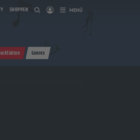
TY
SHOPPEN
MENÜ
ockfakten
Genres