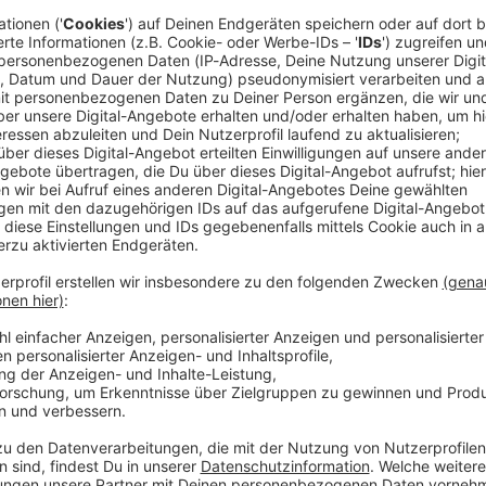
Audiot
Highlights 2026
ENNE in NRW
ieden!
Die Highlights vom vergangenen Jahr haben wir
zusammengefasst.
n NRW JahresROCKblick 2025
en, denn auch 2026 stehen schon viele rockende
 neue Filme
, neue Spiele, sportliche und
 auf uns - kurz gesagt: 2025 ist was los!
Rad
 dürfen, haben wir hier für euch gesammelt. Viel Spaß
iOS
Ø 