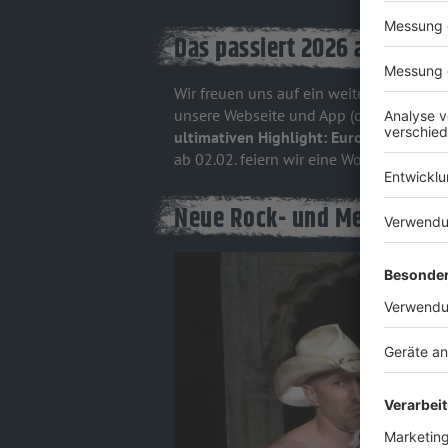
Das passiert 2026 auf ROC
Wir freuen uns auf ein weiteres Jahr 
unsere Webseite und App (oder holt euc
ultimativen Highlight: Europas größte
ab 02.02. feiern wir eine Woche lang d
Neue Rock- und Metalmusik