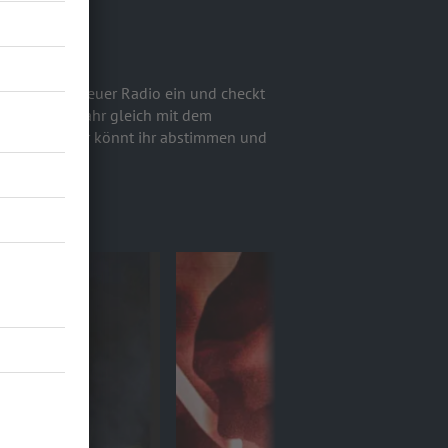
ch! Schaltet euer Radio ein und checkt
eginnen das Jahr gleich mit dem
bis Ende Januar könnt ihr abstimmen und