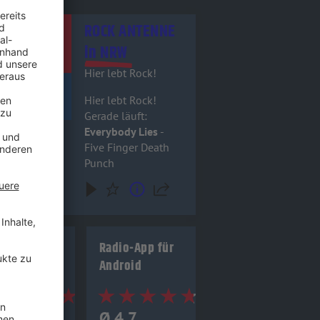
itel - ROCK ANTENNE in NRW
ROCK ANTENNE
in NRW
Hier lebt Rock!
Hier lebt Rock!
Gerade läuft:
Everybody Lies
-
Five Finger Death
Punch
io-App für
Radio-App für
 (Apple)
Android
4.8
Ø 4.7