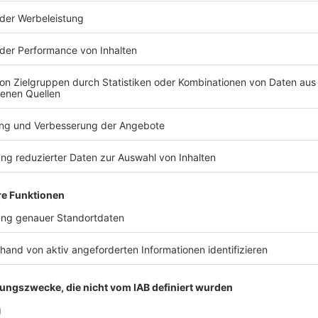
K ANTENNE in NRW:
mit spannenden, lustigen und vor allem ROCKENDEN
Aktionen
mit eu
h gleich unseren
Rock-Newsletter
), um nichts zu verpassen. Wir b
n Rock-Charts
! Das Voting für die 666 besten Rock-Songs läuft - 
ie größte Radioparty des Universums zusammen. Seid dabei!
 2026: