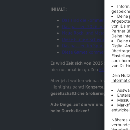
INHALT:
Das sind die kommenden Konzert-
Das passiert 2026 auf ROCK ANT
Neue Rock- und Metalmusik 2026
Diese Filme erscheinen 2026
Das passiert im Sport 2026
Diese Games kommen 2026
Es wird Zeit sich von 2025 zu verabsch
hier nochmal im großen
ROCK ANTENNE i
Aber jetzt wollen wir nach vorne blick
Highlights parat!
Konzerte
, n
eue Alben,
gesellschaftliche Großereignisse
warten
Alle Dinge, auf die wir uns 2026 freuen
beim Durchklicken!