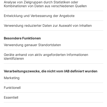
Impressum
ROCK ANTENNE
Region wechseln
Nutzungsbedingungen
Newsletter
Jobs
Kontakt
Presse
Studio-Hotline
Archiv
Werbung
Teilnahmebedingungen
Geschäftsbedingungen
ANTENNE BAYERN GROUP
Datenschutzerklärung