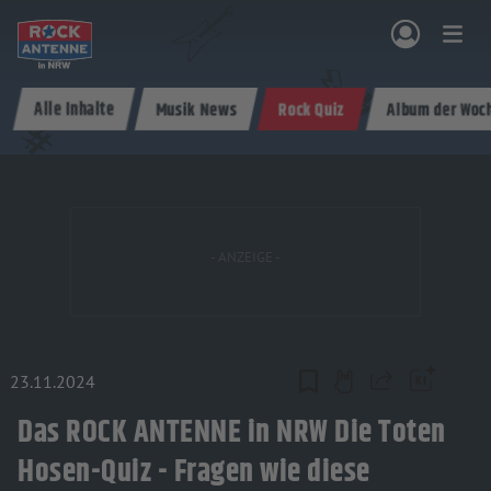
Zum Hauptinhalt springen
Alle Inhalte
Musik News
Rock Quiz
Album der Woc
NG & PROGRAMM
AKTIONEN & KONZERTE
MUSIK
ROCKCOMMUNITY
SHOPPEN
23.11.2024
Teilen
Das ROCK ANTENNE in NRW Die Toten
Hosen-Quiz - Fragen wie diese