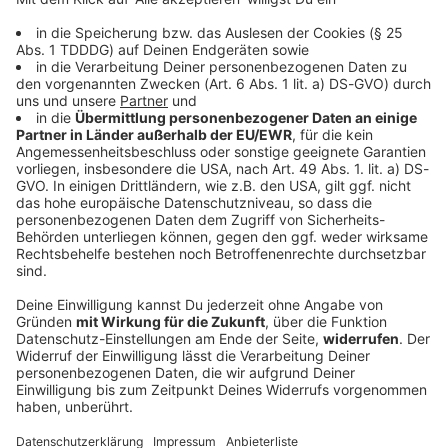
der erfolgreichsten Punk-Bands aus Deutschland - zu
ihrem 40-jährigen Jubiläum feiern wir die Geschichte
von Campino und Co. mit 10 spannenden Fakten zum
Durchklicken!
DAS KÖNNTE DICH AUCH INTERESSIEREN
Rock Quiz
Das ROCK ANTENNE Ozzy Osbourne-Quiz: Wie gut