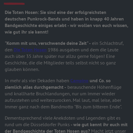
Die Toten Hosen: Sie sind eine der erfolgreichsten
deutschen Punkrock-Bands und haben in knapp 40 Jahren
Bandgeschichte einiges erlebt - wir wollen von euch wissen,
wie gut ihr sie kennt!
"Komm mit uns, verschwende deine Zeit" -
ein Schlachtruf,
den
Die Toten Hosen
1986 ausgaben und dem die Leute
auch über 35 Jahre später nur allzu gerne folgen! Eine
Geschichte, die die Mitglieder teils selbst nicht so ganz
glauben können.
In mehr als vier Dekaden haben
Campino
und Co. so
ziemlich alles durchgemacht
-
berauschende Höhenflüge
und knallharte Bruchlandungen, nur um immer wieder
aufzustehen und weiterzurocken. Mal laut, mal leise, aber
immer ganz nach dem Bandmotto "Bis zum bitteren Ende".
Dementsprechend
viele Anekdoten und Legenden gibt es
rund um die Düsseldorfer Punks
-
wie gut kennt ihr euch mit
der Bandgeschichte der Toten Hosen aus?
Macht jetzt unser