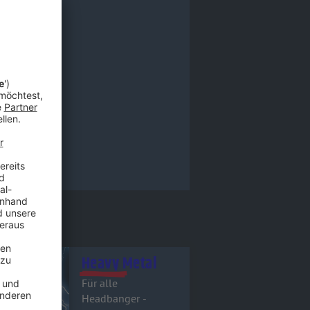
tel - Heavy Metal
Heavy Metal
Für alle
Headbanger -