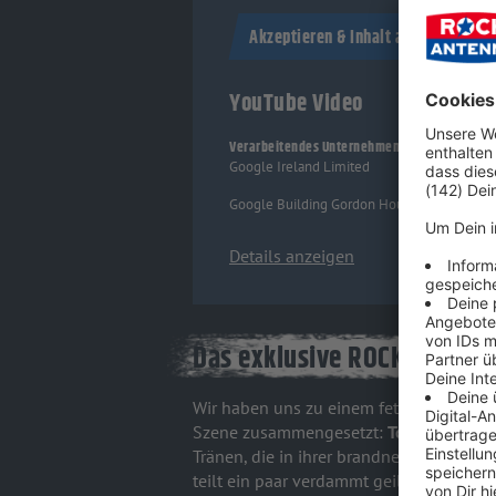
Akzeptieren & Inhalt anzeigen
YouTube Video
Verarbeitendes Unternehmen
Google Ireland Limited
Google Building Gordon House, 4 Barrow St,
Details anzeigen
Das exklusive ROCK ANTENN
Wir haben uns zu einem fetten Talk mit 
Szene zusammengesetzt:
Tony Campos v
Tränen, die in ihrer brandneuen Mucke s
teilt ein paar verdammt geile
Behind-the