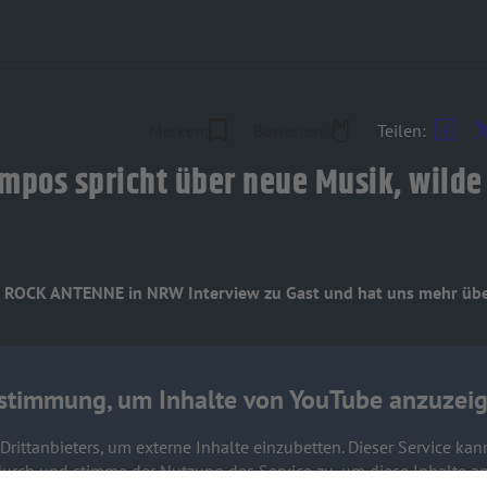
Merken:
Bewerten:
Teilen:
ampos spricht über neue Musik, wilde
 ROCK ANTENNE in NRW Interview zu Gast und hat uns mehr über
stimmung, um Inhalte von YouTube anzuzeig
rittanbieters, um externe Inhalte einzubetten. Dieser Service kan
s durch und stimme der Nutzung des Service zu, um diese Inhalte a