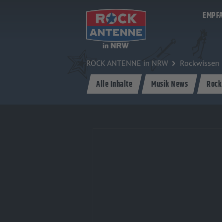
Zum Hauptinhalt springen
EMPF
ROCK ANTENNE in NRW
Rockwissen
Alle Inhalte
Musik News
Rock