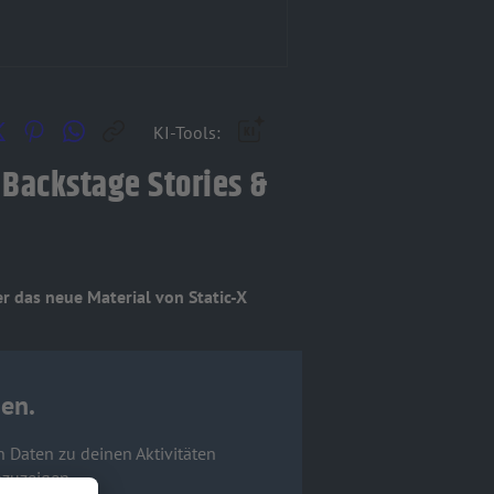
KI-Tools:
 Backstage Stories &
 das neue Material von Static-X
en.
n Daten zu deinen Aktivitäten
nzuzeigen.