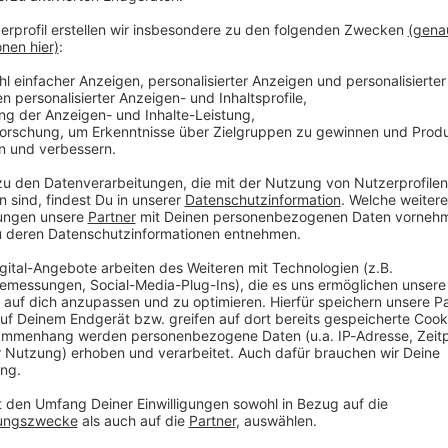
gen ist.
m April aufgenommen. Im Mai haben Static-X bekannt
 aus gesundheitlichen Gründen der Band abgesagt
nesung, wünschen alles Gute und hoffen, dass sie schon
.
stimmung, um Inhalte von Podigee
Rad
rittanbieters, um externe Inhalte einzubetten.
iOS
 Aktivitäten sammeln. Bitte lese dir die Details
Service zu, um diese Inhalte anzuzeigen.
Ø 
1260