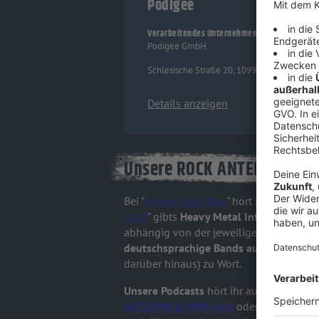
Podigee
Verarbeitendes Unternehmen
Podigee GmbH
Schlesische Straße 20, 10997 Berlin, Germa
Details anzeigen
Unsere ROCK ANTENNE in N
Bei "
Whole Lotta Talk
" hört ihr
Interview
Stuff
" gibts
Heavy Metal Interviews auf
abhängig von der jeweiligen Band, die zu
deutschsprachige Bands aus Deutschlan
darüber hinaus) zu Wort.
Unsere Podcasts
hört ihr auf unserer
Web
ANTENNE in NRW App
oder natürlich au