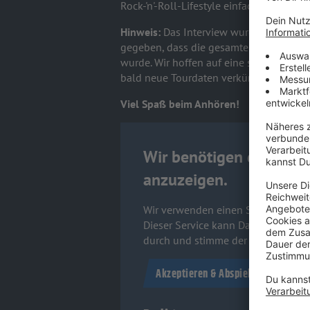
Rock-'n'-Roll-Lifestyle einfach ungeschla
Hinweis:
Das Interview wurde bereits i
gegeben, dass die gesamte Tour leider
wurde. Wir hoffen auf eine schnelle Ge
bald neue Tourdaten verkünden können
Viel Spaß beim Anhören!
Wir benötigen deine Zu
anzuzeigen.
Wir verwenden einen Service eines D
Dieser Service kann Daten zu deinen
durch und stimme der Nutzung des 
Akzeptieren & Abspielen