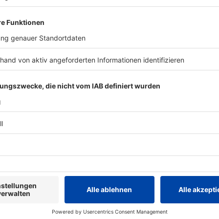
Zum Newsletter anmelden
IEREN
Interviews
Interviews
Dominum 2026: Über den
The Rolling 
kometenhaften Aufstieg der
Mick Jagger 
Power-Metal-Zombies!
Album
Forei
Dr. Dead persönlich von Dominum
Die Rolling 
hat uns alle Fragen im exklusiven
Album am St