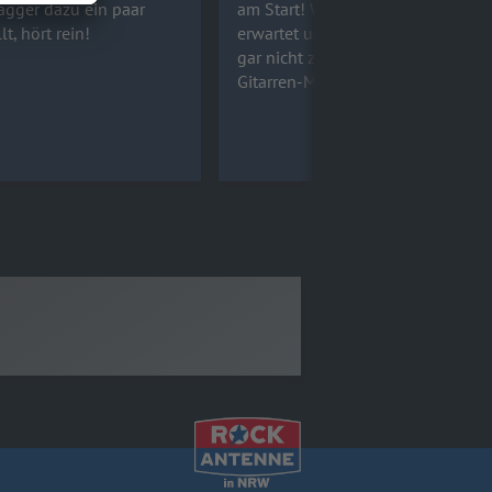
agger dazu ein paar
am Start! Was euch auf „Splat!“
t, hört rein!
erwartet und warum ans Aufhöre
gar nicht zu denken ist, verrät
Gitarren-Meister Simon McBride.