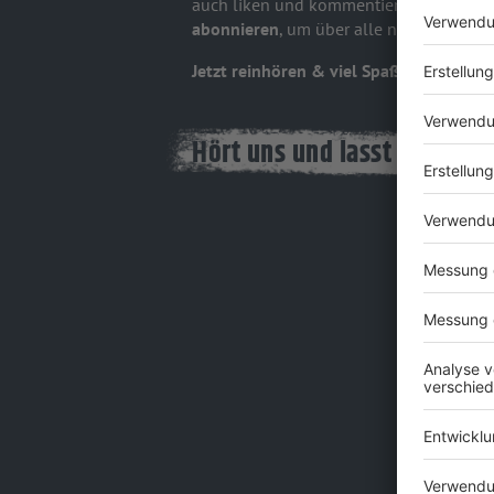
auch liken und kommentieren, wenn euch 
abonnieren
, um über alle neuen Folgen
Jetzt reinhören & viel Spaß!
Hört uns und lasst von euc