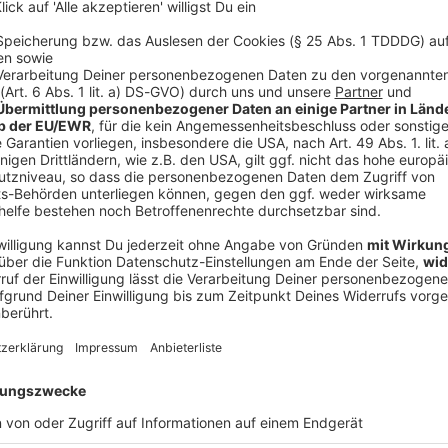
ny
RW Podcasts!
s mit internationalen Rockstars auf Englisch
. Bei "
Tuff
 die Ohren
- sowohl auf Deutsch, als auch auf Englisch,
 Gast ist. Bei den "
Lokalhelden
" kommen wiederum
d, Österreich und der Schweiz
(und manchmal auch
site in der
Mediathek
,
in unserer kostenlosen
ROCK
f allen
gängigen Podcast-Plattformen
. Gerne könnt ihr