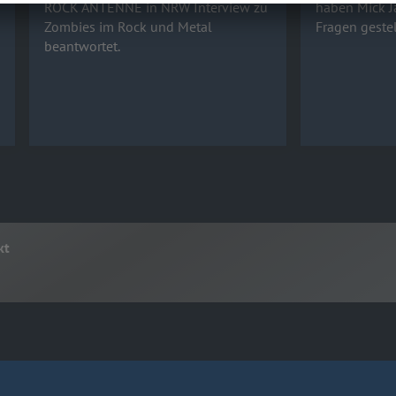
ROCK ANTENNE in NRW Interview zu
haben Mick J
Zombies im Rock und Metal
Fragen gestell
beantwortet.
kt