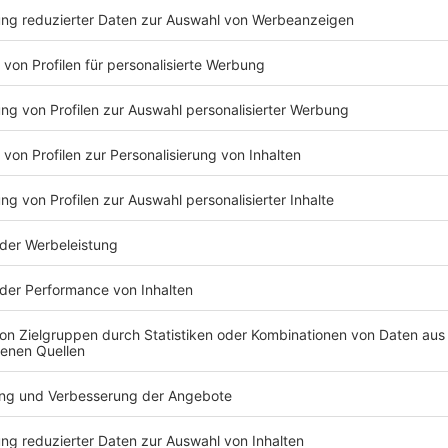
ein Podcast gefällt, oder natürlich alle Podcasts
 informiert zu werden.
h hören:
Keep on rocking!
Verpass' nichts mehr mit unserem
kostenlosen ROCK ANTENNE Bayern
Rock-Newsletter. Ob Musiknews,
Interviews, Quizspaß oder unsere
neuesten Aktionen - wir informieren
dich.