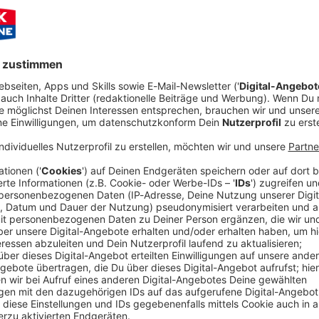
 Dublin, D04 E5W5, Ireland
E in NRW Interview mit Tony Campos:
Audioti
einem der heißesten Acts der aktuellen Rock- und Metal-
on Static-X
packt aus über den Schweiß und die
tecken, und worauf ihr euch als Fans freuen könnt. Er
-Scenes-Stories
und beweist mal wieder, warum der