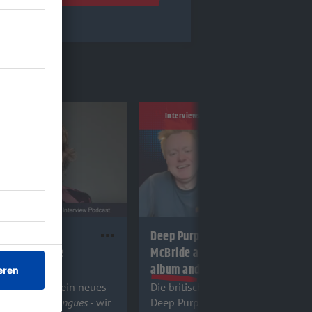
Interviews
Stones 2026:
Deep Purple 2026: Simon
über das neue
McBride about their new
gn Tongues
album and more!
Stones haben ein neues
Die britischen Hard Rock-Legende
art:
Foreign Tongues
- wir
Deep Purple haben ein neues Al