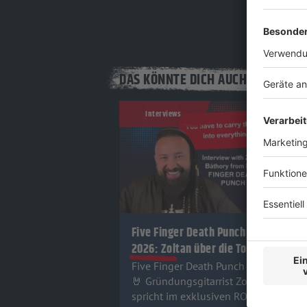
DAS KÖNNTE DICH AUCH INTERESS
Interviews
Five Finger Death Punch
2026: Zoltan über die Tour!
Five Finger Death Punch sind zurück!
🤘 Gründungsgitarrist Zoltan Bathory
spricht im exklusiven ROCK