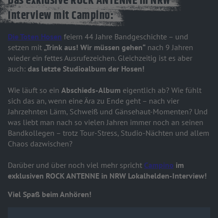
Das exklusive ROCK ANTENNE in NRW
Interview mit Campino:
Die Toten Hosen
feiern 44 Jahre Bandgeschichte – und
setzen mit
„Trink aus! Wir müssen gehen“
nach 9 Jahren
wieder ein fettes Ausrufezeichen. Gleichzeitig ist es aber
auch:
das letzte Studioalbum der Hosen!
Wie läuft so ein
Abschieds-Album
eigentlich ab? Wie fühlt
sich das an, wenn eine Ära zu Ende geht – nach vier
Jahrzehnten Lärm, Schweiß und Gänsehaut-Momenten? Und
was liebt man nach so vielen Jahren immer noch an seinen
Bandkollegen – trotz Tour-Stress, Studio-Nächten und allem
Chaos dazwischen?
Darüber und über noch viel mehr spricht
Campino
im
exklusiven ROCK ANTENNE in NRW Lokalhelden-Interview!
Viel Spaß beim Anhören!