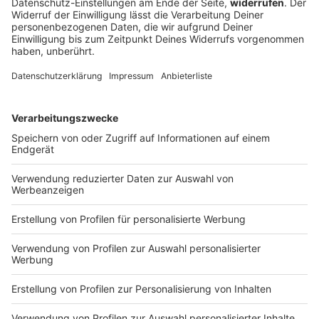
Five Finger Death Punch 2026: Zoltan über die Tour!
Five Finger Death Punch sind zurück! 🤘
Gründungsgitarrist Zoltan Bathory spricht im exklusiven
ROCK ANTENNE in NRW Interview über das neue Album
Legacy, den Warrior Spirit hinter dem Song „De Oppresso
Liber“ und die unerschütterliche Verbindung zu den
Fans. Jetzt reinschauen und das volle Interview erleben!
DEINE GEMERKTEN ARTIKEL
Du hast dir noch keine Artikel gemerkt
Markiere sie hierfür mit einem