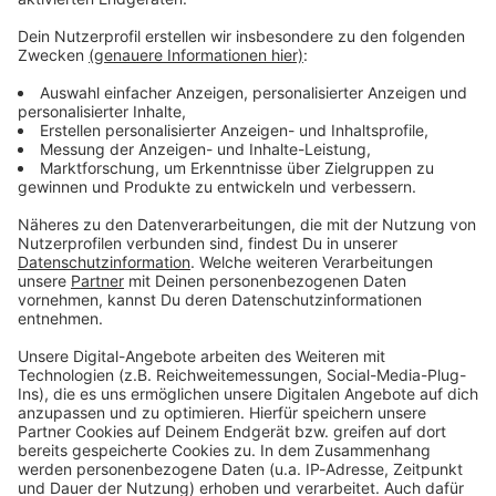
Keep on rocking!
Verpass' nichts mehr mit unserem kostenlosen ROCK
ANTENNE Bayern Rock-Newsletter. Ob Musiknews,
Interviews, Quizspaß oder unsere neuesten Aktionen -
wir informieren dich.
Zum Newsletter anmelden
Du möchtest uns etwas sagen?
Studio Hotline