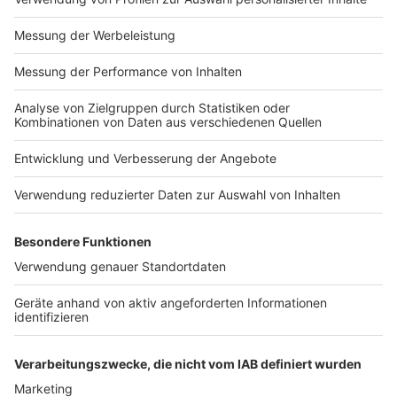
Impressum
ROCK ANTENNE
Region wechseln
Nutzungsbedingungen
Newsletter
Jobs
Kontakt
Presse
Studio-Hotline
Archiv
Werbung
Teilnahmebedingungen
Geschäftsbedingungen