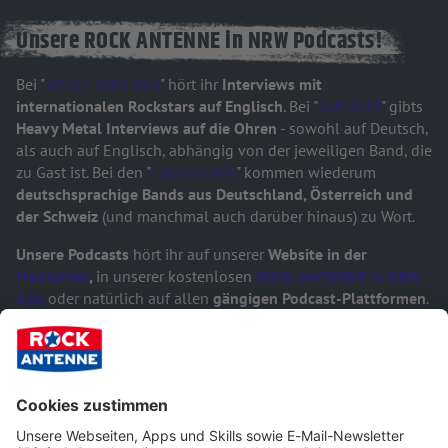
Unsere ROCK ANTENNE in NRW Podcasts!
Bei "
Whole Lotta Talk
" hört ihr
Interviews mit
internationalen Rockstars auf Englisch
. Bei "
Tuff Stuff
" gibts
Heavy Metal Interviews auf die Ohren
- sowohl auf Deutsch,
als auch auf Englisch, abhängig von der jeweiligen Band, die
zu Gast ist. Bei den "
Lokalhelden
" kommen wiederum
deutschsprachige Bands aus Deutschland, Österreich und
der Schweiz
(und manchmal auch darüber hinaus) zu Wort.
Unsere Podcasts
hört ihr auf unserer
Website in der
Mediathek
,
in unserer kostenlosen
ROCK ANTENNE in NRW
App
oder natürlich auf allen
gängigen Podcast-Plattformen
.
Gerne könnt ihr auch liken und kommentieren, wenn euch
ein Podcast gefällt, oder natürlich alle Podcasts
abonnieren
,
um über alle neuen Folgen informiert zu werden.
Jetzt reinhören & viel Spaß!