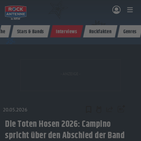
Zum Hauptinhalt springen
che
Stars & Bands
Interviews
Rockfakten
Genres
NG & PROGRAMM
AKTIONEN & KONZERTE
MUSIK
ROCKCOMMUNITY
SHOPPEN
20.05.2026
Teilen
Die Toten Hosen 2026: Campino
spricht über den Abschied der Band