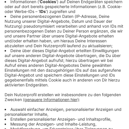
Noch leichter mitmachen…
Hier geht's nur mit
Registriere dich und hinterlege deine Daten in
deinem Konto, so kannst du noch viel einfacher
Login weiter!
bei unseren Aktionen mitmachen!
zum Login / Registrierung
Anmelden
Warum brauchst du dieses Album?
(optional)
Oder
hier
dein neues kostenfreies Konto erstellen
Deine E-Mail-Adresse
Altersverifikation