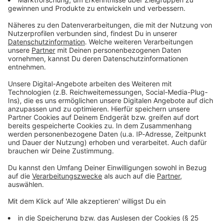
Wir benötigen dein Geburtsdatum, um zu prüfen, ob du zur
Teilnahme berechtigt bist.
Tag
Monat
Jahr
Ich möchte den kostenlosen ROCK ANTENNE in
NRW Newsletter
, auf Basis meiner Anmeldedaten
personalisiert
und max. 2x wöchentlich per Mail
erhalten und bin mit der Auswertung meiner
Newsletter-Nutzung per Zähl-Pixel einverstanden.
Den Newsletter kann ich jederzeit über den Link
unten in der E-Mail abbestellen. Weitere
Informationen in der
Datenschutzerklärung
.
Mit dem Absenden des Formulars stimmst du den
Teilnahmebedingungen
zu und nimmst unsere
Datenschutzerklärung
zur Kenntnis.