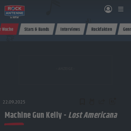
Zum Hauptinhalt springen
r Woche
Stars & Bands
Interviews
Rockfakten
Gen
NG & PROGRAMM
AKTIONEN & KONZERTE
MUSIK
ROCKCOMMUNITY
SHOPPEN
22.09.2025
Teilen
Machine Gun Kelly -
Lost Americana