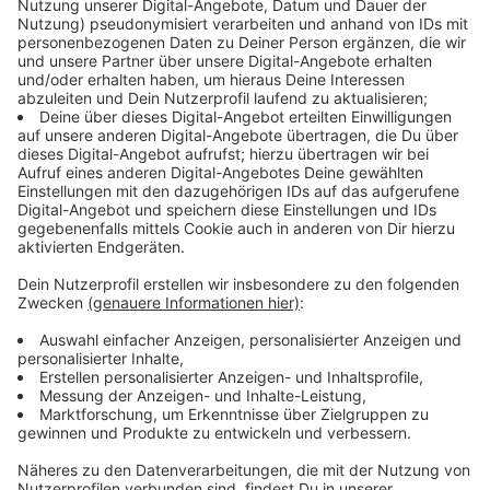
(optional)
Oder
hier
dein neues kostenfreies Konto erstellen
Deine E-Mail-Adresse
Altersverifikation
Wir benötigen dein Geburtsdatum, um zu prüfen, ob du zur
Teilnahme berechtigt bist.
Tag
Monat
Jahr
Ich möchte den kostenlosen ROCK ANTENNE in
NRW Newsletter
, auf Basis meiner Anmeldedaten