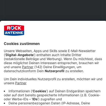
JETZT MITMACHEN UND DAS AKTUELLE ALBUM DER WOCHE
ABSTAUBEN!
Noch leichter mitmachen…
Hier geht's nur mit
Registriere dich und hinterlege deine Daten in
deinem Konto, so kannst du noch viel einfacher
Login weiter!
bei unseren Aktionen mitmachen!
zum Login / Registrierung
Anmelden
Warum brauchst du dieses Album?