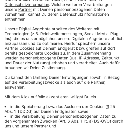
personalisiert
und max. 2x wöchentlich per Mail
erhalten und bin mit der Auswertung meiner
Newsletter-Nutzung per Zähl-Pixel einverstanden.
Den Newsletter kann ich jederzeit über den Link
unten in der E-Mail abbestellen. Weitere
Informationen in der
Datenschutzerklärung
.
Mit dem Absenden des Formulars stimmst du den
Teilnahmebedingungen
zu und nimmst unsere
Datenschutzerklärung
zur Kenntnis.
Weiter
Noch mehr von Deep Purple auf ROCK
ANTENNE in NRW: