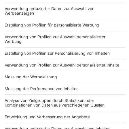
DEINE GEMERKTEN ARTIKEL
Du hast dir noch keine Artikel gemerkt
Markiere sie hierfür mit einem
Impressum
ROCK ANTENNE
Region wechseln
Nutzungsbedingungen
Newsletter