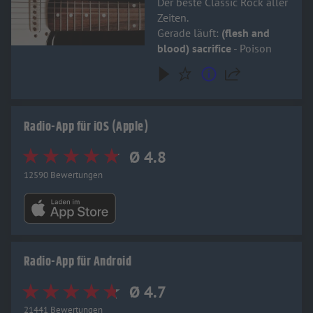
Der beste Classic Rock aller
Zeiten.
Gerade läuft:
(flesh and
blood) sacrifice
- Poison
Radio-App für iOS (Apple)
Ø 4.8
12590 Bewertungen
Radio-App für Android
Ø 4.7
21441 Bewertungen