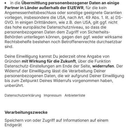
DAS KÖNNTE DICH AUCH INTERESSIEREN
Album der Woche
Five Finger Death Punch -
Legacy
Diese Woche unsere Empfehlung aus der ROCK
ANTENNE in NRW Musikredaktion: Five Finger Death
Punch - Legacy