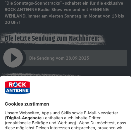
"Die Sonntags-Soundtracks" - schaltet ein für die exklusive
ROCK ANTENNE Radio-Show von und mit HENNING
WEHLAND, immer am vierten Sonntag im Monat von 18 bis
20 Uhr!
Die letzte Sendung zum Nachhören:
Die Sendung vom 28.09.2025
DEIN DRAHT ZU HENNING WEHLAND
Noch leichter mitmachen…
Registriere dich und hinterlege deine Daten in
deinem Konto, so kannst du noch viel einfacher
bei unseren Aktionen mitmachen!
zum Login / Registrierung