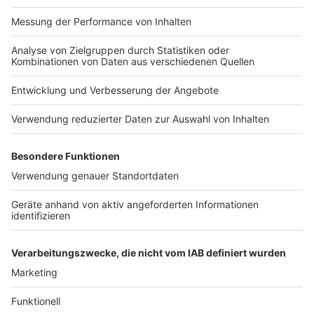
Impressum
ROCK ANTENNE
Region wechseln
Nutzungsbedingungen
Newsletter
Jobs
Kontakt
Presse
Studio-Hotline
Archiv
Werbung
Teilnahmebedingungen
Geschäftsbedingungen
ANTENNE BAYERN GROUP