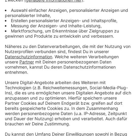
Ich möchte den kostenlosen ROCK ANTENNE in
NRW Newsletter
, auf Basis meiner Anmeldedaten
personalisiert
und max. 2x wöchentlich per Mail
erhalten und bin mit der Auswertung meiner
Newsletter-Nutzung per Zähl-Pixel einverstanden.
Den Newsletter kann ich jederzeit über den Link
unten in der E-Mail abbestellen. Weitere
Informationen in der
Datenschutzerklärung
.
Mit dem Absenden des Formulars nimmst du unsere
Datenschutzerklärung
zur Kenntnis.
Weiter