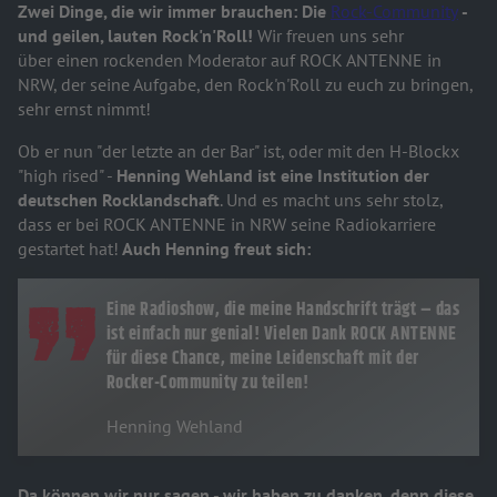
Zwei Dinge, die wir immer brauchen: Die
Rock-Community
-
und geilen, lauten Rock'n'Roll!
Wir freuen uns sehr
über einen rockenden Moderator auf ROCK ANTENNE in
NRW, der seine Aufgabe, den Rock'n'Roll zu euch zu bringen,
sehr ernst nimmt!
Ob er nun "der letzte an der Bar" ist, oder mit den H-Blockx
"high rised" -
Henning Wehland ist eine Institution der
deutschen Rocklandschaft
. Und es macht uns sehr stolz,
dass er bei ROCK ANTENNE in NRW seine Radiokarriere
gestartet hat!
Auch Henning freut sich:
Eine Radioshow, die meine Handschrift trägt – das
ist einfach nur genial! Vielen Dank ROCK ANTENNE
für diese Chance, meine Leidenschaft mit der
Rocker-Community zu teilen!
Henning Wehland
Da können wir nur sagen - wir haben zu danken, denn diese