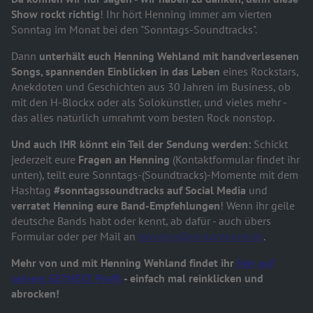
Show rockt richtig
! Ihr hört Henning immer am vierten
Sonntag im Monat bei den "Sonntags-Soundtracks".
Dann
unterhält euch Henning Wehland mit handverlesenen
Songs, spannenden Einblicken in das Leben
eines Rockstars,
Anekdoten und Geschichten aus 30 Jahren im Business, ob
mit den H-Blockx oder als Solokünstler, und vieles mehr -
das alles natürlich umrahmt vom besten Rock nonstop.
Und auch IHR könnt ein Teil der Sendung werden:
Schickt
jederzeit eure
Fragen an Henning
(Kontaktformular findet ihr
unten), teilt eure Sonntags-(Soundtracks)-Momente mit dem
Hashtag
#sonntagssoundtracks auf Social Media
und
verratet Henning eure Band-Empfehlungen
! Wenn ihr geile
deutsche Bands habt oder kennt, ab dafür - auch übers
Formular oder per Mail an
henning@rockantenne.de
.
Mehr von und mit Henning Wehland findet ihr
hier auf
seinem GETNEXT Profil
- einfach mal reinklicken und
abrocken!