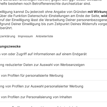
rbit Culture
freuen. Die aufstrebende Band liefert
etal, der aktuell mächtig Staub in der Szene aufwirbelt.
sem Novemberabend keine Wünsche offenlässt.
Ø 
1260
Of Asgard"
stimmung, um Inhalte von
rittanbieters, um externe Inhalte einzubetten.
 Aktivitäten sammeln. Bitte lese dir die Details
Service zu, um diese Inhalte anzuzeigen.