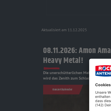
Aktualisiert am 11.12.2025
08.11.2026: Amon Amar
Heavy Metal!
Die unerschütterlichen Melodic Death
wird das Zenith zum Schlachtfeld nordi
Konzertkalender