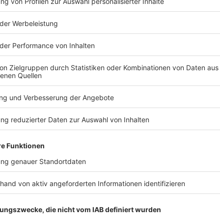
 Dublin, D04 E5W5, Ireland
k
n