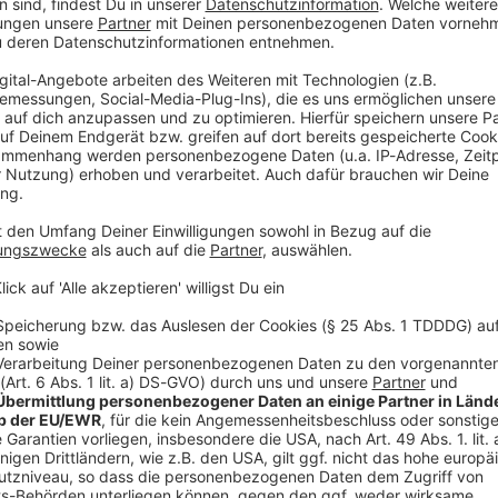
Audioti
e Äxte!
Amon Amarth, die Könige des Viking Metal,
n Tournee in der Rockcity München Halt zu machen.
egg und seine schwedische Crew das
Zenith in München
ark-Sound dem Erdboden gleichmachen. Die Setlist wird
 Mythologie sein, von frühen Krachern bis zu den
von brachialen Riffs, donnernden Drums und Gesängen,
n, MUSS dabei sein.
d ein Metal-Götterfest, das euch noch lange in den
lang, aber die Vorfreude ist unendlich – sichert euch die
 präsentiert von ROCK ANTENNE in NRW Heavy Metal!
e Viking-Fest eine erstklassige Eskorte dabei. Mit an
Rad
ller
Soilwork,
die mit ihrem modernen, melodischen
iOS
rzehnten ein Garant für beste Metal-Kost sind. Und als