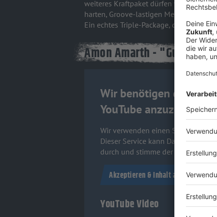
weiteres Kraftpaket dürfen wir uns auf
O
harten, Groove-lastigen Melodic Death M
Ein echtes Triple-Package, das an die
Amon Amarth - "Guardians 
Wir benötigen deine Zu
YouTube anzuzeigen.
Wir verwenden einen Service eines D
Dieser Service kann Daten zu deinen
durch und stimme der Nutzung des 
Akzeptieren & Inhalt anzeigen
YouTube Video