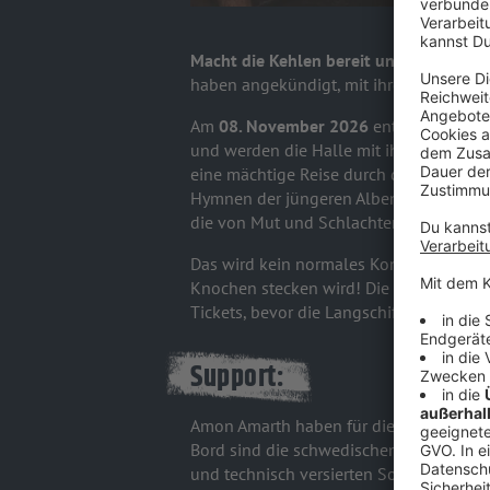
Macht die Kehlen bereit und poliert eur
haben angekündigt, mit ihrer gewaltige
Am
08. November 2026
entern Johan H
und werden die Halle mit ihrem Tradem
eine mächtige Reise durch die nordische
Hymnen der jüngeren Alben. Jeder Fan 
die von Mut und Schlachtenlust erzähle
Das wird kein normales Konzert, das wir
Knochen stecken wird! Die Wartezeit ist 
Tickets, bevor die Langschiffe ablegen
-
Support:
Amon Amarth haben für dieses gigantisch
Bord sind die schwedischen Death-Meta
und technisch versierten Sound seit Jah