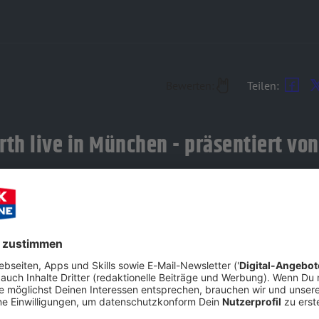
Bewerten:
Teilen:
th live in München - präsentiert v
 Metal-Krieger von Amon Amarth kündigen ihre triumphale Rück
scher Sagen. Ein Pflichttermin - präsentiert von ROCK ANTENNE 