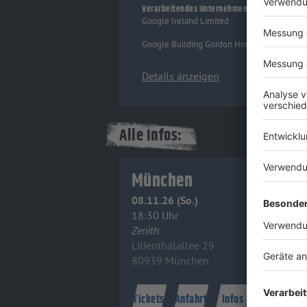
Verarbeitendes Unternehmen
Google Ireland Limited
Google Building Gordon House, 4 Barrow St,
Details anzeigen
Alle Infos:
München
08.11.26 (So.)
18:30 Uhr
Zenith
Lilienthalallee 29
80939 München
Tickets
Anfahrt
Infos