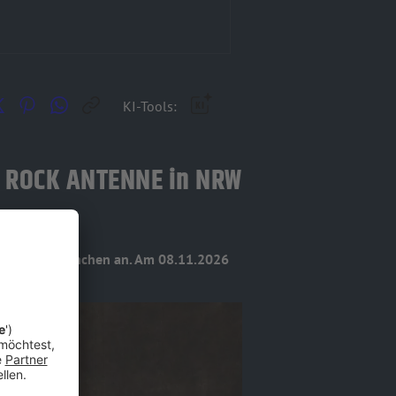
KI-Tools:
on ROCK ANTENNE in NRW
kehr nach München an. Am 08.11.2026
in NRW!