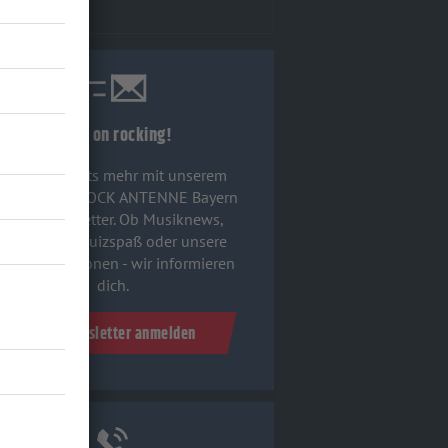
Keep on rocking!
Verpass' nichts mehr mit unserem
ostenlosen ROCK ANTENNE Bayern
Rock-Newsletter. Ob Musiknews,
Interviews, Quizspaß oder unsere
euesten Aktionen - wir informieren
dich.
Zum Newsletter anmelden