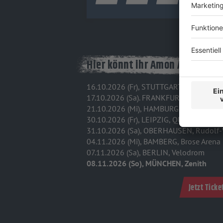
Hier könnt ihr Amon Amarth 20
16.10.2026 (Fr), STUTTGART, Hans-Marti
17.10.2026 (Sa). FRANKFURT, Festhalle F
21.10.2026 (Mi), HAMBURG, Sporthalle
30.10.2026 (Fr), LEIPZIG, QUARTERBAC
31.10.2026 (Sa), OBERHAUSEN, Rudolf
04.11.2026 (Mi), BAMBERG, Brose Arena
07.11.2026 (Sa), BERLIN, Velodrom
08.11.2026 (So), MÜNCHEN, Zenith
Jetzt Tick