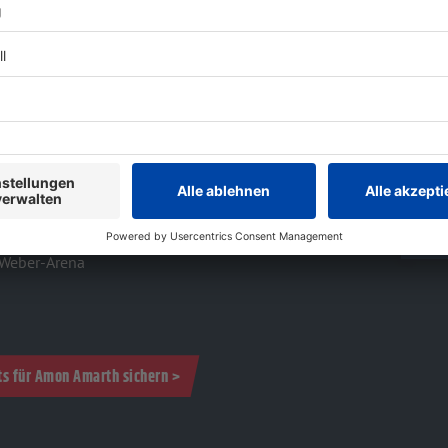
26 live erleben:
n-Schleyer-Halle
rankfurt
K Immobilien Arena
-Weber-Arena
ets für Amon Amarth sichern >