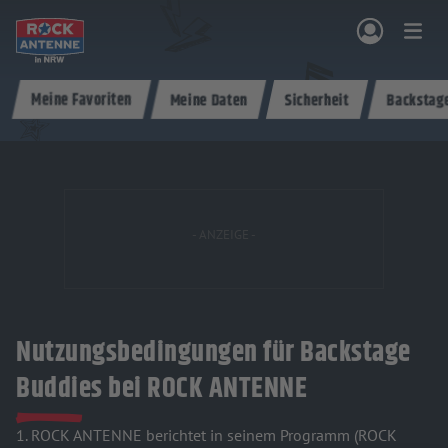
Zum Hauptinhalt springen
Meine Favoriten
Meine Daten
Sicherheit
Backstag
NG & PROGRAMM
AKTIONEN & KONZERTE
MUSIK
ROCKCOMMUNITY
SHOPPEN
Nutzungsbedingungen für Backstage
Buddies bei ROCK ANTENNE
1. ROCK ANTENNE berichtet in seinem Programm (ROCK