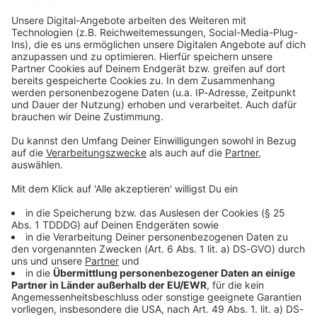
Erkenntnissen und getätigten Tonaufnahmen ein,
insbesondere diese für die Zwecke eines Radiosenders
verwenden zu dürfen, über sämtliche Verbreitungswege
(UKW, DAB+, Streaming, etc.) verbreiten zu können und/oder
im Internet, insbesondere auch Social Media Plattformen
öffentlich zugänglich zu machen. Der Hörer versichert, dass
seine getätigten Aussagen frei von Rechten Dritter sind und
uneingeschränkt verfügen kann, es frei übertragbar und
unterlizenzierbar. ROCK ANTENNE hat das Recht die Inhalte
zu verwenden, aber keine Pflicht.
Impressum
ROCK ANTENNE