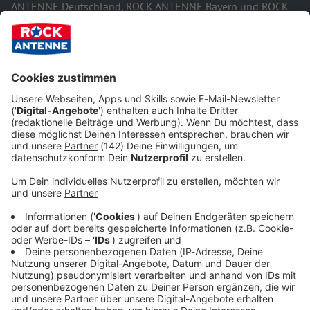
ANTENNE Deutschland, ROCK ANTENNE Bayern und ROCK
ANTENNE in NRW) über verschiedene redaktionelle Inhalte,
Unterhaltungs- oder Servicethemen sowie sonstige
Rubriken. ROCK ANTENNE hat dabei immer wieder Bedarf an
Interviewpartnern, Experten zu bestimmten Themen,
bestimmten Berufsgruppen, Erfahrungsberichten,
Meinungsumfragen oder sonstigen programmlichen
Themen. Hierzu will ROCK ANTENNE seine Hörer einbinden,
befragen und mit Ihnen in den Austausch treten.
2. Der Hörer ist damit einverstanden, dass ROCK ANTENNE
ihn zu im Einwilligungsformular angegebenen Themen
mittels angegebener Telefonnummer oder E-Mail-Adresse
kontaktieren und ansprechen darf. Der Hörer bestätigt
außerdem, dass alle Personen, die neben ihn über die
angegebenen Kontaktdaten erreichet werden können,
ebenfalls mit der Kontaktaufnahme einverstanden sind.
3. Der Hörer ist damit einverstanden, dass seine
personenbezogenen Daten zur Erfüllung der oben
angegebenen Zwecke verarbeitet und gespeichert werden