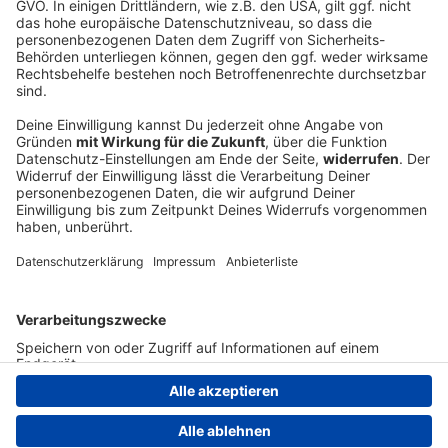
Region wechseln
Nutzungsbedingungen
Newsletter
Jobs
Kontakt
Presse
Studio-Hotline
Archiv
Werbung
Teilnahmebedingungen
Geschäftsbedingungen
ANTENNE BAYERN GROUP
Datenschutzerklärung
Cookie- und Drittanbieter-
einstellungen
Persönliche Datenkontrolle