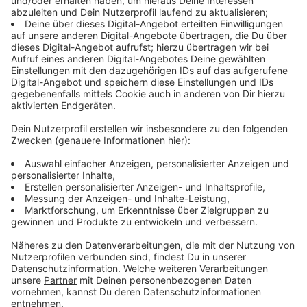
dürfen.
4. Die Einwilligungen zu Ziffer 2 und Ziffer 3 sind freiwillig
und können jederzeit ohne Angaben von Gründen mit
Wirkung für die Zukunft geändert oder widerrufen werden.
Den Widerruf kannst du
auf unserer Website
erklären. Weitere
Informationen zum Datenschutz findest du in unserer
Datenschutzerklärung
.
5. Die mit dem Hörer erzielten Erkenntnisse, Interviews,
Antworten auf Fragen, Erfahrungsberichte, Meinungen, etc.
können von ROCK ANTENNE für die Zwecke eines
Rundfunksenders (ROCK ANTENNE Deutschland, ROCK
ANTENNE Bayern und ROCK ANTENNE in NRW),
insbesondere im Programm, zur Außendarstellung und
Öffentlichkeitsarbeit, Eigenwerbezwecke eingesetzt,
verbreitet und öffentlich zugänglich gemacht werden.
6. Der Hörer räumt ROCK ANTENNE unentgeltlich und
unwiderruflich, zeitlich, örtlich und inhaltlich unbeschränkt
sämtliche Nutzungs- und Verwertungsrechte an den